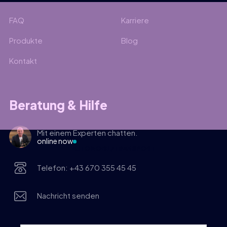
FAQ
Karriere
Produkte
Blog
Kontakt
Beratung & Hilfe
Mit einem Experten chatten.
online now
AUTOMOBIL/TRANSPORT
KFZPlus – Seite für Kfz-
Telefon: +43 670 355 45 45
Serviceunternehmen
So oder so ähnlich könnte Ihre neue Website aussehen.
Nachricht senden
Anpassungen an Ihr Desi