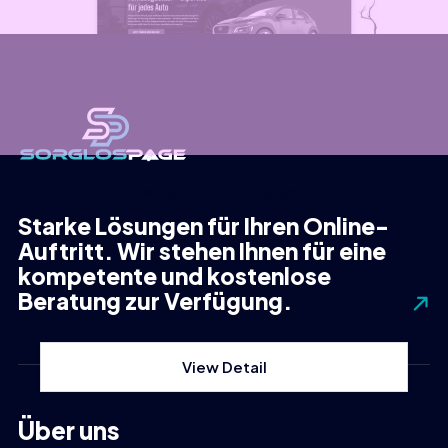
AUTOMOBIL/TRANSPORT
Fahrzeugdoktor – Seite für Kfz-
Starke Lösungen für Ihren Online-
Serviceunternehmen
Auftritt. Wir stehen Ihnen für eine
kompetente und kostenlose
So oder so ähnlich könnte Ihre neue Website aussehen.
Beratung zur Verfügung.
Anpassungen an Ihr Desi
View Detail
Über uns