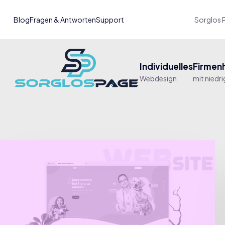
Blog
Fragen & Antworten
Support
Sorglos P
Individuelles
Firme
Webdesign
mit niedr