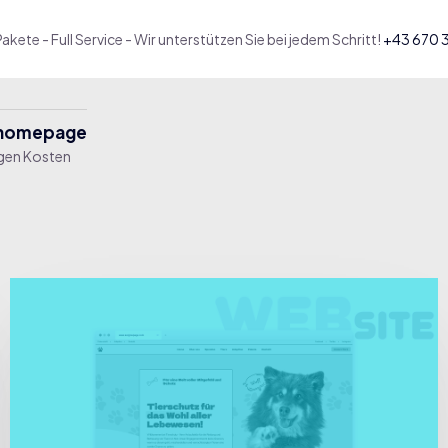
akete - Full Service - Wir unterstützen Sie bei jedem Schritt!
+43 670 
nhomepage
igen Kosten